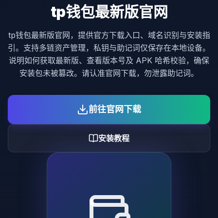
tp钱包最新版官网
tp钱包最新版官网，提供官方下载入口、域名识别与安装指
引。支持多链资产管理，私钥与助记词仅保存在本地设备。
说明如何获取最新版、查看版本号及 APK 哈希校验，确保
安装包未被篡改。请认准官网下载，勿泄露助记词。
前往官网下载
安装教程