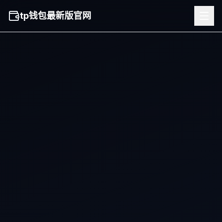
tp钱包最新版官网