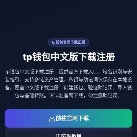
tp钱包官网下载正版
tp钱包中文版下载注册
tp钱包中文版下载注册，提供官方下载入口、域名识别与安
装指引。支持多链资产管理，私钥与助记词仅保存在本地设
备。覆盖中文版下载注册：创建钱包、验证助记词、导入钱
包与基础转账。请认准官网下载，勿泄露助记词。
前往官网下载
安装教程