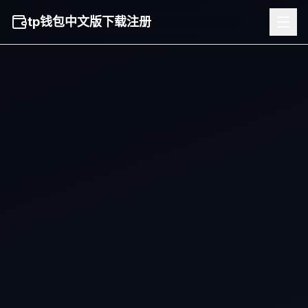
tp钱包中文版下载注册