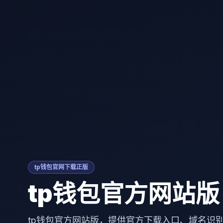
tp钱包官网下载正版
tp钱包官方网站版
tp钱包官方网站版，提供官方下载入口、域名识