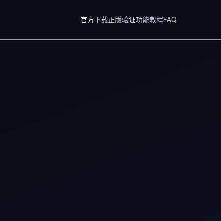
官方下载
正版验证
功能
教程
FAQ