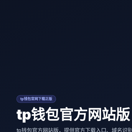
tp钱包官网下载正版
tp钱包官方网站版
tp钱包官方网站版，提供官方下载入口、域名识