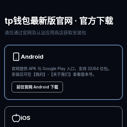
tp钱包最新版官网 · 官方下载
请仅通过官网及认证应用商店获取安装包
Android
官网提供 APK 与 Google Play 入口，支持 32/64 位包。
安装后可在【我的】-【关于我们】查看版本号。
前往官网 Android 下载
iOS