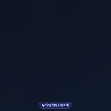
tp钱包官网下载正版