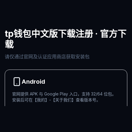
tp钱包中文版下载注册 · 官方下
载
请仅通过官网及认证应用商店获取安装包
Android
官网提供 APK 与 Google Play 入口，支持 32/64 位包。
安装后可在【我的】-【关于我们】查看版本号。
前往官网 Android 下载