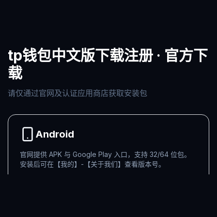
tp钱包中文版下载注册 · 官方下
载
请仅通过官网及认证应用商店获取安装包
Android
官网提供 APK 与 Google Play 入口，支持 32/64 位包。
安装后可在【我的】-【关于我们】查看版本号。
前往官网 Android 下载