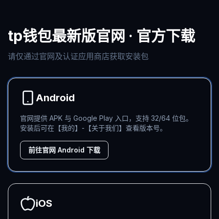
tp钱包最新版官网 · 官方下载
请仅通过官网及认证应用商店获取安装包
Android
官网提供 APK 与 Google Play 入口，支持 32/64 位包。
安装后可在【我的】-【关于我们】查看版本号。
前往官网 Android 下载
iOS