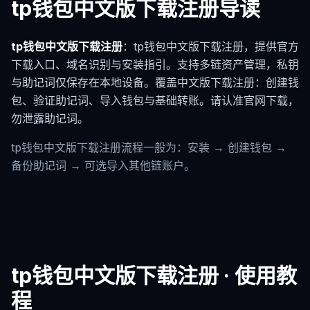
tp钱包中文版下载注册导读
tp钱包中文版下载注册
：tp钱包中文版下载注册，提供官方
下载入口、域名识别与安装指引。支持多链资产管理，私钥
与助记词仅保存在本地设备。覆盖中文版下载注册：创建钱
包、验证助记词、导入钱包与基础转账。请认准官网下载，
勿泄露助记词。
tp钱包中文版下载注册流程一般为：安装 → 创建钱包 →
备份助记词 → 可选导入其他链账户。
tp钱包中文版下载注册 · 使用教
程