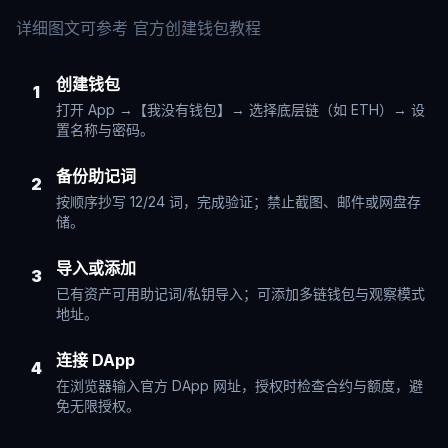
详细图文可参考
官方创建钱包教程
创建钱包
1
打开 App →【我没有钱包】→ 选择底层链（如 ETH）→ 设
置名称与密码。
备份助记词
2
按顺序抄写 12/24 词，完成验证；禁止截图、邮件或网盘存
储。
导入或添加
3
已有资产可用助记词/私钥导入；可添加多链钱包与观察模式
地址。
连接 DApp
4
在浏览器输入官方 DApp 网址，授权时检查合约与额度，避
免无限授权。