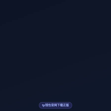
tp钱包官网下载正版