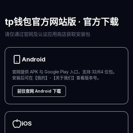
tp钱包官方网站版 · 官方下载
请仅通过官网及认证应用商店获取安装包
Android
官网提供 APK 与 Google Play 入口，支持 32/64 位包。
安装后可在【我的】-【关于我们】查看版本号。
前往官网 Android 下载
iOS